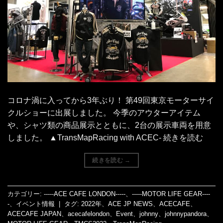
コロナ渦に入ってから3年ぶり！ 第49回東京モーターサイ
クルショーに出展しました。 今季のアウターアイテム
や、シャツ類の商品展示とともに、2台の展示車両を用意
しました。 ▲TransMapRacing with ACEC- 続きを読む
続きを読む
→
カテゴリー:
-----ACE CAFE LONDON-----
、
-----MOTOR LIFE GEAR----
-
、
イベント情報
|
タグ:
2022年
、
ACE JP NEWS
、
ACECAFE
、
ACECAFE JAPAN
、
acecafelondon
、
Event
、
johnny
、
johnnypandora
、