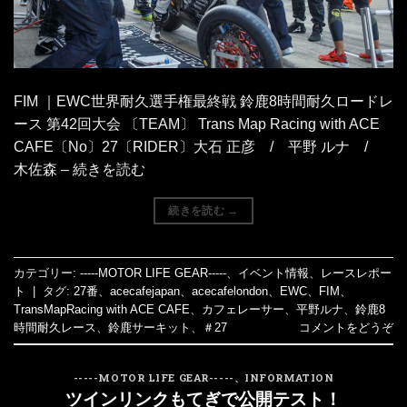
FIM ｜EWC世界耐久選手権最終戦 鈴鹿8時間耐久ロードレ
ース 第42回大会 〔TEAM〕 Trans Map Racing with ACE
CAFE〔No〕27〔RIDER〕大石 正彦 / 平野 ルナ /
木佐森 – 続きを読む
続きを読む
→
カテゴリー:
-----MOTOR LIFE GEAR-----
、
イベント情報
、
レースレポー
ト
|
タグ:
27番
、
acecafejapan
、
acecafelondon
、
EWC
、
FIM
、
TransMapRacing with ACE CAFE
、
カフェレーサー
、
平野ルナ
、
鈴鹿8
時間耐久レース
、
鈴鹿サーキット
、
＃27
コメントをどうぞ
-----MOTOR LIFE GEAR-----
、
INFORMATION
ツインリンクもてぎで公開テスト！