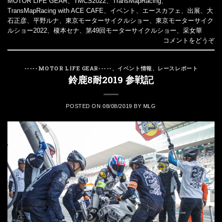
MOTOR LIFE GEAR
、
TMCS2022
、
TransMapRacing
、
TransMapRacing with ACE CAFE
、
イベント
、
エースカフェ
、
出展
、
大
石正彦
、
平野ルナ
、
東京モーターサイクルショー
、
東京モーターサイク
ルショー2022
、
榎本セナ
、
第49回モーターサイクルショー
、
采女華
コメントをどうぞ
-----MOTOR LIFE GEAR-----
、
イベント情報
、
レースレポート
鈴鹿8耐2019 参戦記
POSTED ON
08/08/2019
BY
MLG