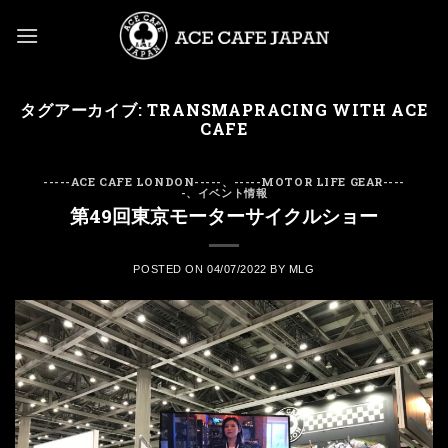
Skip
to
content
タグアーカイブ:
TRANSMAPRACING WITH ACE
CAFE
-----ACE CAFE LONDON-----
、
-----MOTOR LIFE GEAR----
-
、
イベント情報
第49回東京モーターサイクルショー
POSTED ON
04/07/2022
BY
MLG