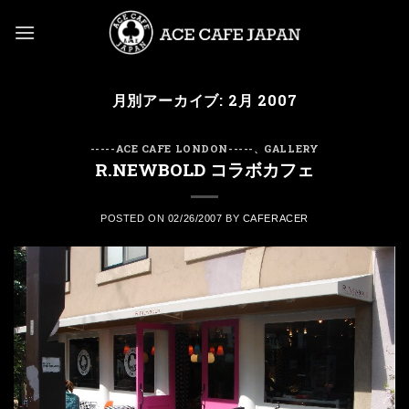
Skip
to
content
月別アーカイブ:
2月 2007
-----ACE CAFE LONDON-----
、
GALLERY
R.NEWBOLD コラボカフェ
POSTED ON
02/26/2007
BY
CAFERACER