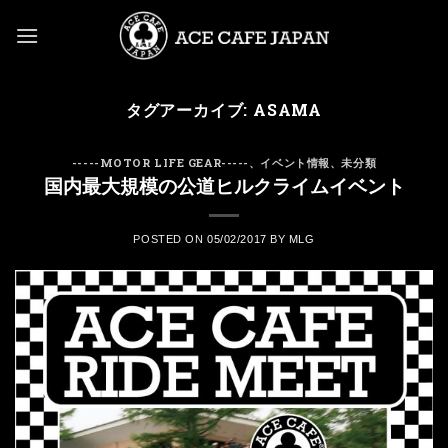
Skip
to
content
タグアーカイブ:
ASAMA
-----MOTOR LIFE GEAR-----
、
イベント情報
、
未分類
国内最大規模の公道ヒルクライムイベント
POSTED ON
05/02/2017
BY
MLG