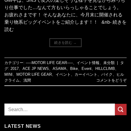
GW中は、SNSで友人の楽しそうな様子を見ながらみっち
り仕事でした…なんて方もいらっしゃることでしょう。
お疲れさまです！ そんなあなたに、今月末に開催される
乗り物系ビッグイベントをご紹介します！！ &nb- 続きを
読む
続きを読む
→
カテゴリー:
-----MOTOR LIFE GEAR-----
、
イベント情報
、
未分類
|
タ
グ:
2017
、
ACE JP NEWS
、
ASAMA
、
Bike
、
Event
、
HILLCLIMB
、
MINI
、
MOTOR LIFE GEAR
、
イベント
、
カーイベント
、
バイク
、
ヒル
クライム
、
浅間
コメントをどうぞ
LATEST NEWS