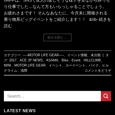
GW中は、SNSで友人の楽しそうな様子を見ながらみっち
り仕事でした…なんて方もいらっしゃることでしょう。
お疲れさまです！ そんなあなたに、今月末に開催される
乗り物系ビッグイベントをご紹介します！！ &nb- 続きを
読む
続きを読む
→
カテゴリー:
-----MOTOR LIFE GEAR-----
、
イベント情報
、
未分類
|
タ
グ:
2017
、
ACE JP NEWS
、
ASAMA
、
Bike
、
Event
、
HILLCLIMB
、
MINI
、
MOTOR LIFE GEAR
、
イベント
、
カーイベント
、
バイク
、
ヒル
クライム
、
浅間
コメントをどうぞ
LATEST NEWS