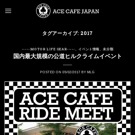
Skip
to
content
タグアーカイブ:
2017
-----MOTOR LIFE GEAR-----
、
イベント情報
、
未分類
国内最大規模の公道ヒルクライムイベント
POSTED ON
05/02/2017
BY
MLG