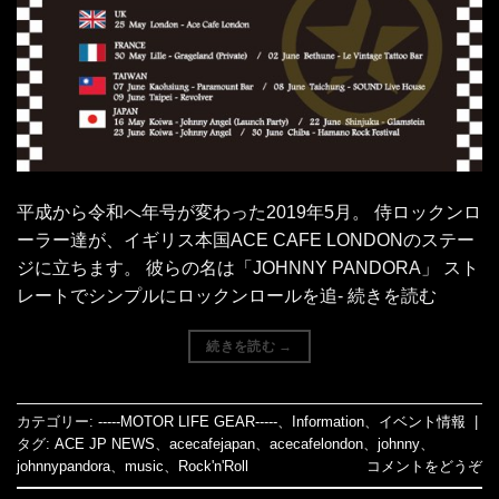
平成から令和へ年号が変わった2019年5月。 侍ロックンロ
ーラー達が、イギリス本国ACE CAFE LONDONのステー
ジに立ちます。 彼らの名は「JOHNNY PANDORA」 スト
レートでシンプルにロックンロールを追- 続きを読む
続きを読む
→
カテゴリー:
-----MOTOR LIFE GEAR-----
、
Information
、
イベント情報
|
タグ:
ACE JP NEWS
、
acecafejapan
、
acecafelondon
、
johnny
、
johnnypandora
、
music
、
Rock'n'Roll
コメントをどうぞ