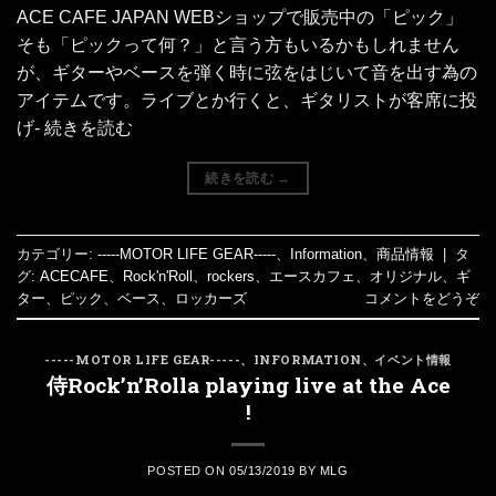
ACE CAFE JAPAN WEBショップで販売中の「ピック」
そも「ピックって何？」と言う方もいるかもしれません
が、ギターやベースを弾く時に弦をはじいて音を出す為の
アイテムです。ライブとか行くと、ギタリストが客席に投
げ- 続きを読む
続きを読む
→
カテゴリー:
-----MOTOR LIFE GEAR-----
、
Information
、
商品情報
|
タ
グ:
ACECAFE
、
Rock'n'Roll
、
rockers
、
エースカフェ
、
オリジナル
、
ギ
ター
、
ピック
、
ベース
、
ロッカーズ
コメントをどうぞ
-----MOTOR LIFE GEAR-----
、
INFORMATION
、
イベント情報
侍Rock’n’Rolla playing live at the Ace
!
POSTED ON
05/13/2019
BY
MLG