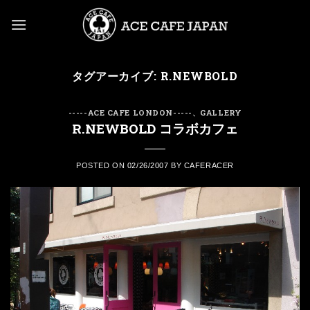
Skip
to
content
タグアーカイブ:
R.NEWBOLD
-----ACE CAFE LONDON-----
、
GALLERY
R.NEWBOLD コラボカフェ
POSTED ON
02/26/2007
BY
CAFERACER