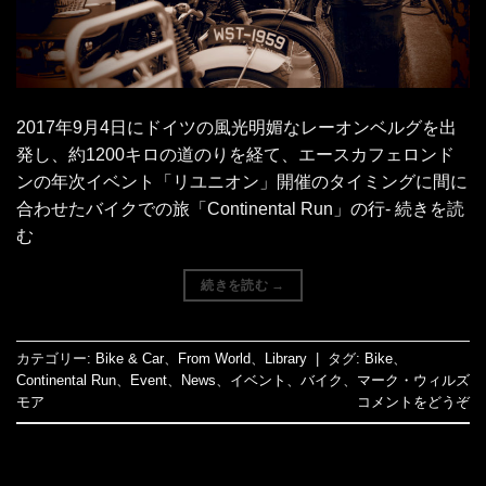
2017年9月4日にドイツの風光明媚なレーオンベルグを出
発し、約1200キロの道のりを経て、エースカフェロンド
ンの年次イベント「リユニオン」開催のタイミングに間に
合わせたバイクでの旅「Continental Run」の行- 続きを読
む
続きを読む
→
カテゴリー:
Bike & Car
、
From World
、
Library
|
タグ:
Bike
、
Continental Run
、
Event
、
News
、
イベント
、
バイク
、
マーク・ウィルズ
モア
コメントをどうぞ