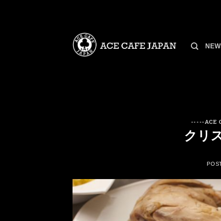
Skip
to
content
NEW
-----ACE
クリス
POS