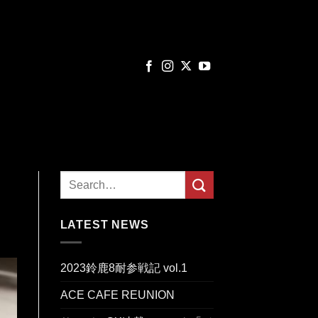
LATEST NEWS
2023鈴鹿8耐参戦記 vol.1
ACE CAFE REUNION