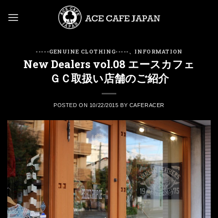
Skip
to
content
-----GENUINE CLOTHING-----
、
INFORMATION
New Dealers vol.08 エースカフェ
ＧＣ取扱い店舗のご紹介
POSTED ON
10/22/2015
BY
CAFERACER