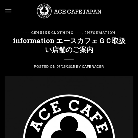
Skip
to
content
-----GENUINE CLOTHING-----
、
INFORMATION
information エースカフェＧＣ取扱
い店舗のご案内
POSTED ON
07/15/2015
BY
CAFERACER