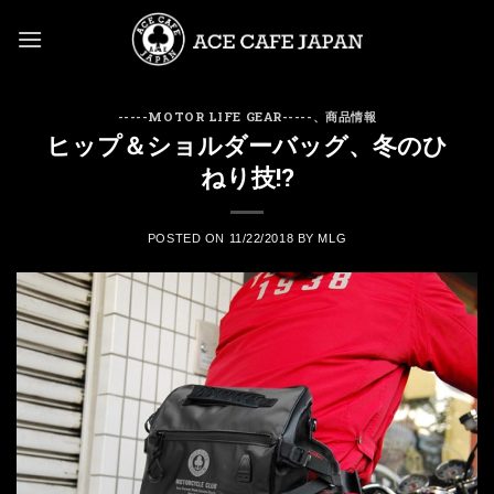
Skip
to
content
-----MOTOR LIFE GEAR-----
、
商品情報
ヒップ＆ショルダーバッグ、冬のひ
ねり技!?
POSTED ON
11/22/2018
BY
MLG