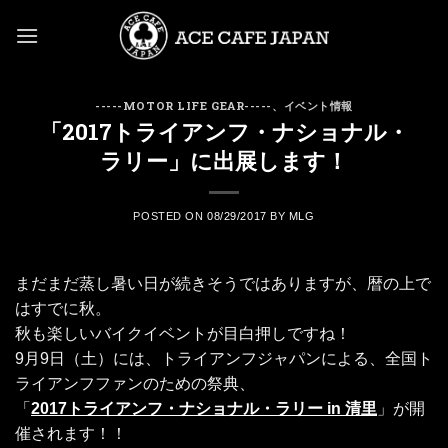
Skip
to
content
-----MOTOR LIFE GEAR-----
、
イベント情報
「2017トライアンフ・ナショナル・
ラリー」に出展します！
POSTED ON
08/29/2017
BY
MLG
まだまだ蒸し暑い日が続きそうではありますが、暦の上で
はすでに秋。
秋も楽しいバイクイベントが目白押しですね！
9月9日（土）には、トライアンフジャパンによる、全国ト
ライアンフファンのための祭典、
「
2017トライアンフ・ナショナル・ラリー in 清里
」が開
催されます！！