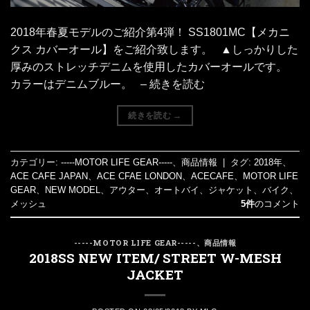
2018年春夏モデルのご紹介第4弾！ SS1801MC【メカニ
クス カバーオール】をご紹介致します。 ▲しっかりした
厚みのストレッチデニムを使用したカバーオールです。
カラーはデニムブルー。 – 続きを読む
続きを読む
→
カテゴリー:
-----MOTOR LIFE GEAR-----
、
商品情報
|
タグ:
2018年
、
ACE CAFE JAPAN
、
ACE CFAE LONDON
、
ACECAFE
、
MOTOR LIFE
GEAR
、
NEW MODEL
、
アウター
、
オートバイ
、
ジャケット
、
バイク
、
メッシュ
5件
のコメント
-----MOTOR LIFE GEAR-----
、
商品情報
2018SS NEW ITEM/ STREET W-MESH
JACKET