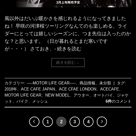
風以外はだいぶ暖かさを感じれるようになってきました
ね！ 早咲の河津桜ツーリングなんてのも楽しめる、ライ
ダーにとっては嬉しいシーズンに、つま先位は入ったのか
な？と思います。 （日が暮れるとまだ寒いです
が・・・） さておき、- 続きを読む
続きを読む
→
カテゴリー:
-----MOTOR LIFE GEAR-----
、
商品情報
、
未分類
|
タグ:
2018年
、
ACE CAFE JAPAN
、
ACE CFAE LONDON
、
ACECAFE
、
MOTOR LIFE GEAR
、
NEW MODEL
、
アウター
、
オートバイ
、
ジャケ
ット
、
バイク
、
メッシュ
6件
のコメント
1
2
3
4