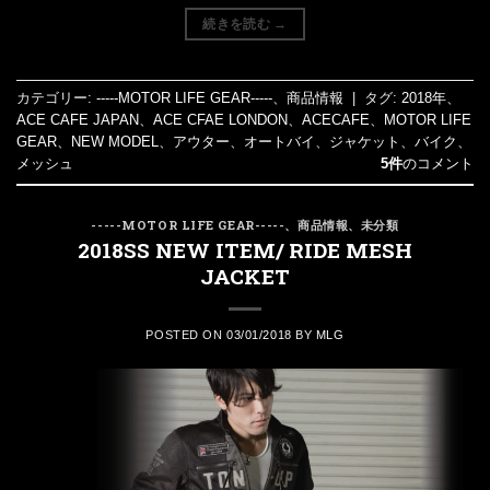
続きを読む
→
カテゴリー:
-----MOTOR LIFE GEAR-----
、
商品情報
|
タグ:
2018年
、
ACE CAFE JAPAN
、
ACE CFAE LONDON
、
ACECAFE
、
MOTOR LIFE
GEAR
、
NEW MODEL
、
アウター
、
オートバイ
、
ジャケット
、
バイク
、
メッシュ
5件
のコメント
-----MOTOR LIFE GEAR-----
、
商品情報
、
未分類
2018SS NEW ITEM/ RIDE MESH
JACKET
POSTED ON
03/01/2018
BY
MLG