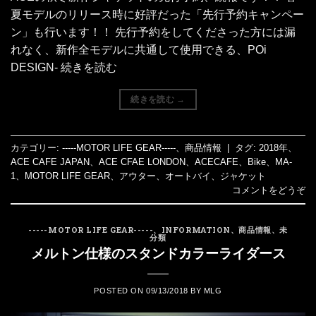
夏モデルのリリース時に好評だった「先行予約キャンペー
ン」も行います！！ 先行予約をしてくださった方には漏
れなく、新作全モデルに共通して使用できる、POi
DESIGN- 続きを読む
続きを読む
→
カテゴリー:
-----MOTOR LIFE GEAR-----
、
商品情報
|
タグ:
2018年
、
ACE CAFE JAPAN
、
ACE CFAE LONDON
、
ACECAFE
、
Bike
、
MA-
1
、
MOTOR LIFE GEAR
、
アウター
、
オートバイ
、
ジャケット
コメントをどうぞ
-----MOTOR LIFE GEAR-----
、
INFORMATION
、
商品情報
、
未
分類
メルトン仕様のスタンドカラーライダース
POSTED ON
09/13/2018
BY
MLG