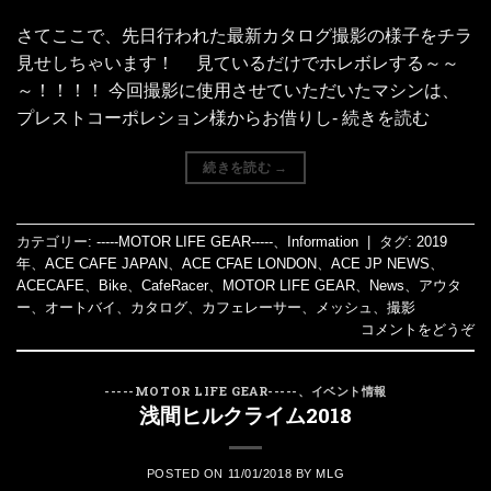
さてここで、先日行われた最新カタログ撮影の様子をチラ
見せしちゃいます！ 見ているだけでホレボレする～～
～！！！！ 今回撮影に使用させていただいたマシンは、
プレストコーポレション様からお借りし- 続きを読む
続きを読む
→
カテゴリー:
-----MOTOR LIFE GEAR-----
、
Information
|
タグ:
2019
年
、
ACE CAFE JAPAN
、
ACE CFAE LONDON
、
ACE JP NEWS
、
ACECAFE
、
Bike
、
CafeRacer
、
MOTOR LIFE GEAR
、
News
、
アウタ
ー
、
オートバイ
、
カタログ
、
カフェレーサー
、
メッシュ
、
撮影
コメントをどうぞ
-----MOTOR LIFE GEAR-----
、
イベント情報
浅間ヒルクライム2018
POSTED ON
11/01/2018
BY
MLG