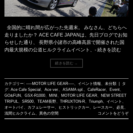
全国的に晴れ間が広がった先週末。 みなさん、どちらへ
走りましたか？ ACE CAFE JAPANは、先日ブログでお知
らせした通り、 長野県小諸市の高峰高原で開催された国
内最大規模の公道ヒルクライムイベント、- 続きを読む
続きを読む
→
カテゴリー:
-----MOTOR LIFE GEAR-----
、
イベント情報
、
未分類
|
タ
グ:
Ace Cafe Special
、
Ace ver.
、
ASAMA spl.
、
CafeRacer
、
Event
、
GO&FUN
、
GSX-R1000
、
MINI
、
MOTOR LIFE GEAR
、
NEW STREET
TRIPUL
、
SR500
、
TEAM長野
、
THRUXTON-R
、
Triumph
、
イベント
、
オートバイ
、
カフェレーサー
、
ヒストリックカー
、
レースカー
、
必見
、
浅間ヒルクライム
、
異色の空間
コメントをどうぞ