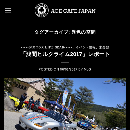
Skip
to
content
タグアーカイブ:
異色の空間
-----MOTOR LIFE GEAR-----
、
イベント情報
、
未分類
「浅間ヒルクライム2017」レポート
POSTED ON
06/01/2017
BY
MLG