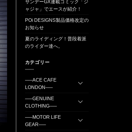
サンデーGX連載コミック「ジ
ャジャ」でエースが紹介！
POi DESIGNS製品価格改定の
お知らせ
夏のライディング！普段着派
のライダー達へ。
カテゴリー
—–ACE CAFE
LONDON—–
—–GENUINE
CLOTHING—–
—–MOTOR LIFE
GEAR—–