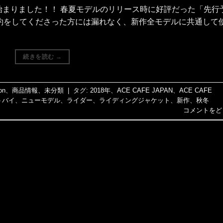
始まりました！！ 春夏モデルのリリース時に好評だった「先行
約をしてくださった方には漏れなく、新作全モデルに共通して
続きを読む
→
on
、
商品情報
、
未分類
|
タグ:
2018年
、
ACE CAFE JAPAN
、
ACE CAFE
トバイ
、
ニューモデル
、
ライダー
、
ライディングジャケット
、
新作
、
秋冬
コメントをど