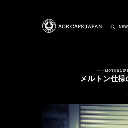
Skip
to
content
NEW
-----MOTOR LIFE
メルトン仕様