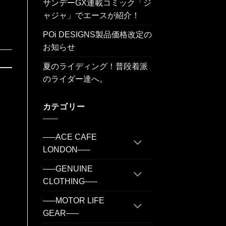
サンデーGX連載コミック「ジ
ャジャ」でエースが紹介！
POi DESIGNS製品価格改定の
お知らせ
夏のライディング！普段着派
のライダー達へ。
カテゴリー
—–ACE CAFE
LONDON—–
—–GENUINE
CLOTHING—–
—–MOTOR LIFE
GEAR—–