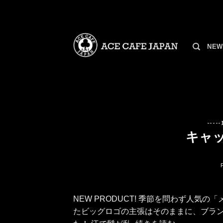
Skip
to
content
NEW
----
キャ
NEW PRODUCT! 季節を問わず人気
たビッグロゴの主張はそのままに、ブラ