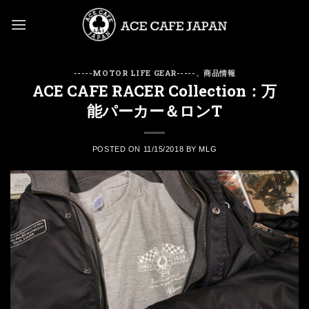
Skip
to
content
-----MOTOR LIFE GEAR-----
、
商品情報
ACE CAFE RACER Collection：万
能パーカー＆ロンT
POSTED ON
11/15/2018
BY
MLG