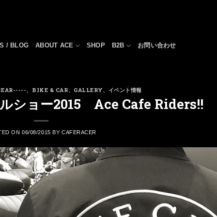
S / BLOG
ABOUT ACE
SHOP
B2B
お問い合わせ
EAR-----
、
BIKE & CAR
、
GALLERY
、
イベント情報
2015 Ace Cafe Riders!!
TED ON
06/08/2015
BY
CAFERACER